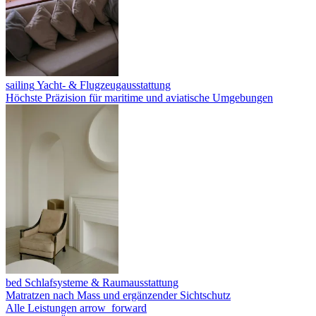
sailing
Yacht- & Flugzeugausstattung
Höchste Präzision für maritime und aviatische Umgebungen
bed
Schlafsysteme & Raumausstattung
Matratzen nach Mass und ergänzender Sichtschutz
Alle Leistungen
arrow_forward