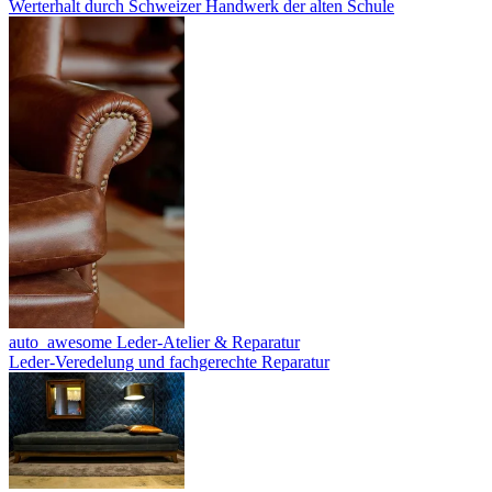
Werterhalt durch Schweizer Handwerk der alten Schule
auto_awesome
Leder-Atelier & Reparatur
Leder-Veredelung und fachgerechte Reparatur