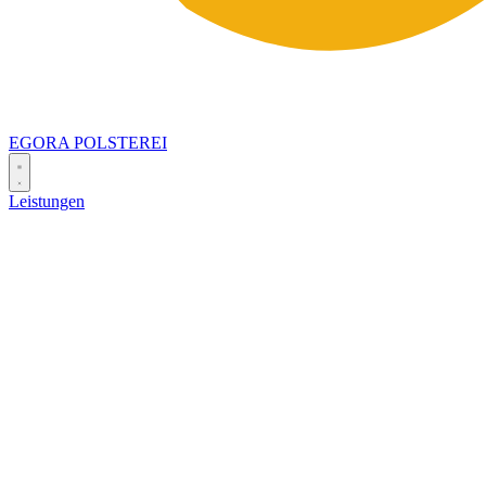
EGORA
POLSTEREI
Leistungen