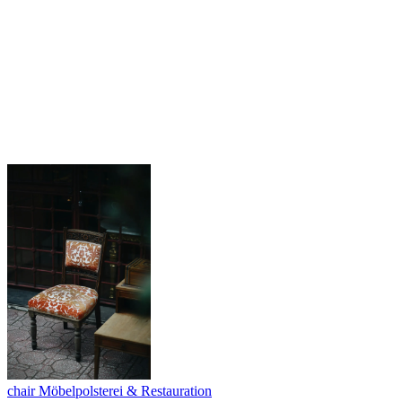
chair
Möbelpolsterei & Restauration