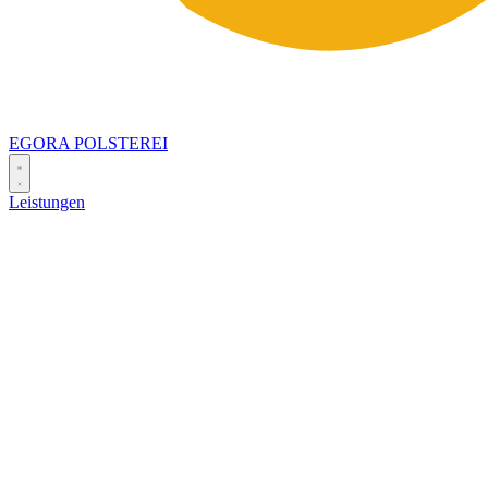
EGORA
POLSTEREI
Leistungen