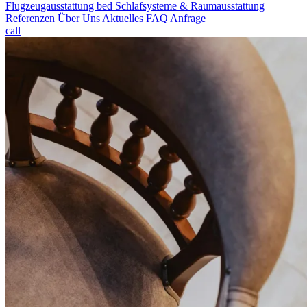
Flugzeugausstattung
bed
Schlafsysteme & Raumausstattung
Referenzen
Über Uns
Aktuelles
FAQ
Anfrage
call