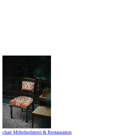
chair
Möbelpolsterei & Restauration