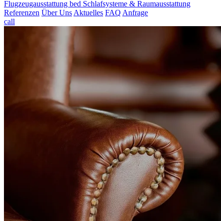
Flugzeugausstattung
bed
Schlafsysteme & Raumausstattung
Referenzen
Über Uns
Aktuelles
FAQ
Anfrage
call