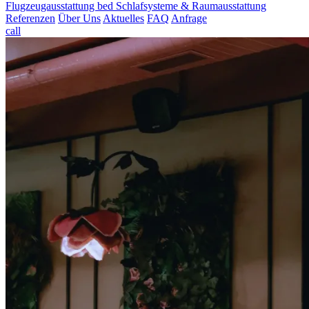
Flugzeugausstattung
bed
Schlafsysteme & Raumausstattung
Referenzen
Über Uns
Aktuelles
FAQ
Anfrage
call