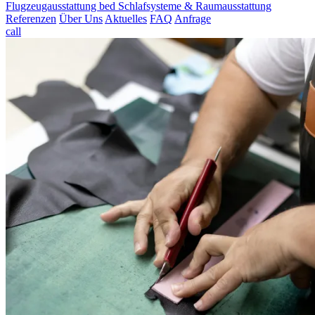
Flugzeugausstattung
bed
Schlafsysteme & Raumausstattung
Referenzen
Über Uns
Aktuelles
FAQ
Anfrage
call