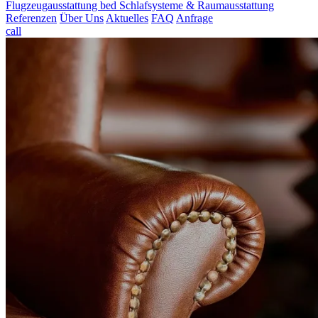
Flugzeugausstattung
bed
Schlafsysteme & Raumausstattung
Referenzen
Über Uns
Aktuelles
FAQ
Anfrage
call