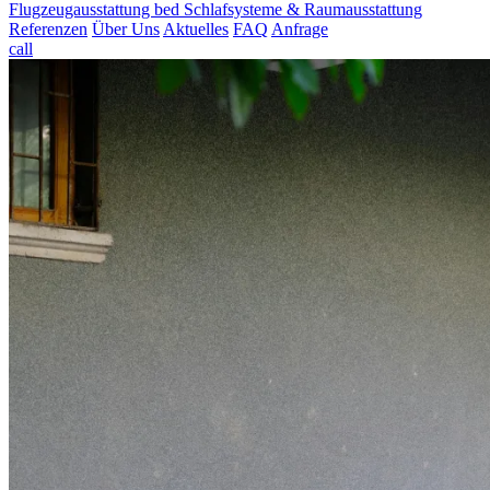
Flugzeugausstattung
bed
Schlafsysteme & Raumausstattung
Referenzen
Über Uns
Aktuelles
FAQ
Anfrage
call