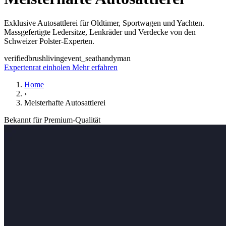
Exklusive Autosattlerei für Oldtimer, Sportwagen und Yachten.
Massgefertigte Ledersitze, Lenkräder und Verdecke von den
Schweizer Polster-Experten.
verified
brush
living
event_seat
handyman
Expertenrat einholen
Mehr erfahren
Home
›
Meisterhafte Autosattlerei
Bekannt für Premium-Qualität